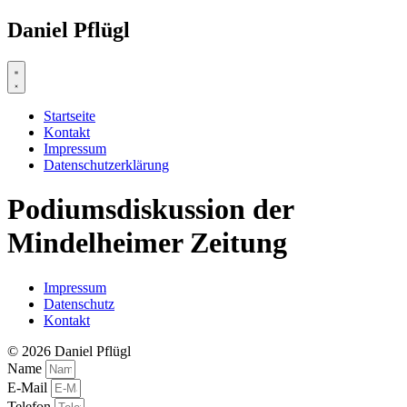
Zum
Daniel Pflügl
Inhalt
springen
Startseite
Kontakt
Impressum
Datenschutzerklärung
Podiumsdiskussion der
Mindelheimer Zeitung
Impressum
Datenschutz
Kontakt
© 2026 Daniel Pflügl
Name
E-Mail
Telefon