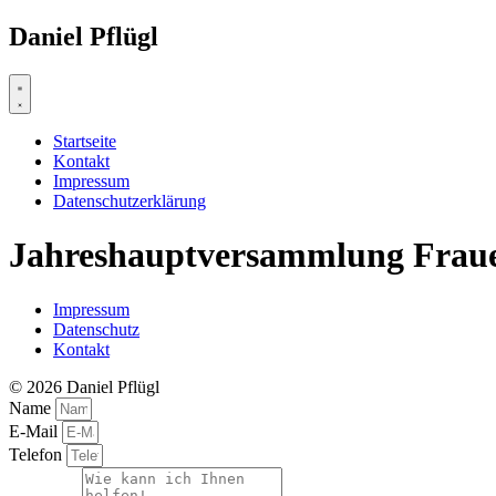
Zum
Daniel Pflügl
Inhalt
springen
Startseite
Kontakt
Impressum
Datenschutzerklärung
Jahreshauptversammlung Frau
Impressum
Datenschutz
Kontakt
© 2026 Daniel Pflügl
Name
E-Mail
Telefon